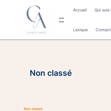
Aller
au
Accueil
Qui suis-
contenu
COURT
I
ASSUR
Lexique
Contact
Non classé
Non classé